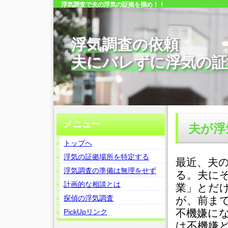
浮気調査で夫の浮気の証拠を掴め！！
浮気調査の依頼
夫にバレずに浮気の証
メニュー
夫が浮
トップへ
浮気の証拠場所を特定する
最近、夫
浮気調査の準備は無理をせず
る。夫に
計画的な相談とは
業」とだ
探偵の浮気調査
が、前ま
不機嫌に
PickUpリンク
は不機嫌