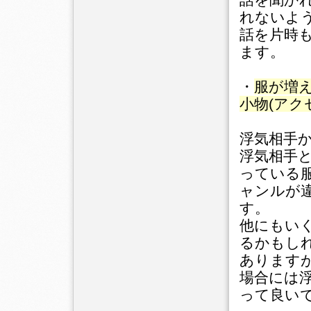
れないよ
話を片時
ます。
・
服が増
小物(アク
浮気相手
浮気相手
っている
ャンルが
す。
他にもい
るかもし
あります
場合には
って良い