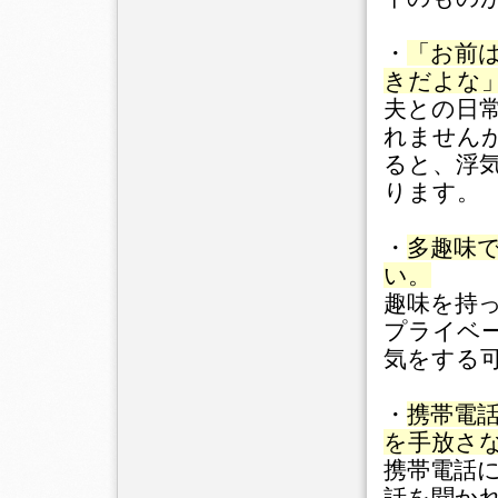
・
「お前
きだよな
夫との日
れません
ると、浮
ります。
・
多趣味
い。
趣味を持
プライベ
気をする
・
携帯電
を手放さ
携帯電話
話を聞か