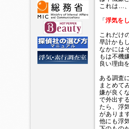
これは…
「
浮気を
これだけ
早計かも
なかには
もは不機
良い理由
ある調査
まとめて
嫌が良く
で外出す
たら、浮
がありま
他にも浮
下のもの