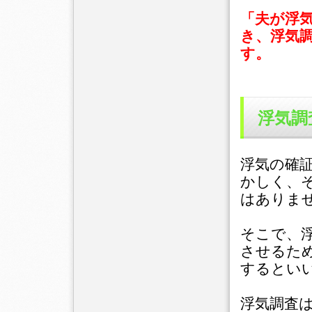
「夫が浮
き、浮気
す。
浮気調
浮気の確
かしく、
はありま
そこで、
させるた
するとい
浮気調査