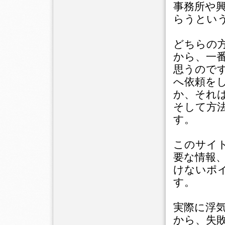
事務所や
らうとい
どちらの
から、一
思うので
へ依頼を
か、それ
そして方
す。
このサイ
要な情報
けないポ
す。
実際に浮
から、失